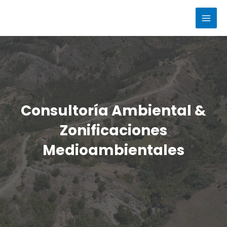
Ir
al
MAI
contenido
MEN
Consultoría Ambiental &
Zonificaciones
Medioambientales